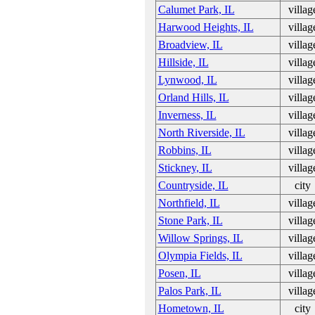
Calumet Park, IL
villag
Harwood Heights, IL
villag
Broadview, IL
villag
Hillside, IL
villag
Lynwood, IL
villag
Orland Hills, IL
villag
Inverness, IL
villag
North Riverside, IL
villag
Robbins, IL
villag
Stickney, IL
villag
Countryside, IL
city
Northfield, IL
villag
Stone Park, IL
villag
Willow Springs, IL
villag
Olympia Fields, IL
villag
Posen, IL
villag
Palos Park, IL
villag
Hometown, IL
city