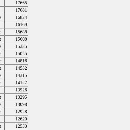
17665
17081
e
16824
16169
e
15688
e
15608
e
15335
e
15055
e
14816
e
14582
e
14315
e
14127
13926
e
13295
e
13098
e
12928
12620
e
12533