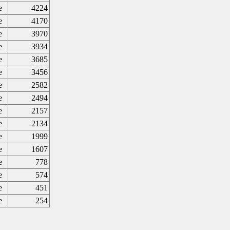
e
4224
e
4170
e
3970
e
3934
e
3685
e
3456
e
2582
e
2494
e
2157
e
2134
e
1999
e
1607
e
778
e
574
e
451
e
254