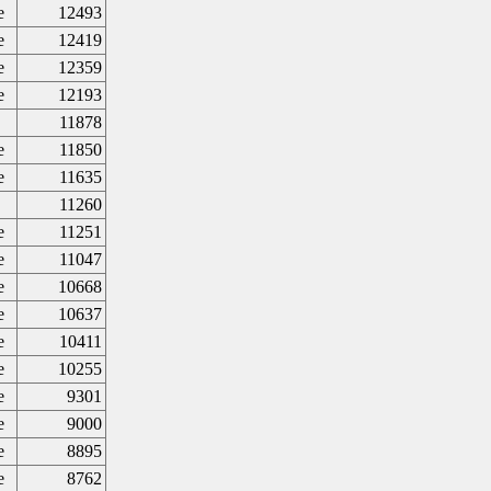
e
12493
e
12419
e
12359
e
12193
11878
e
11850
e
11635
11260
e
11251
e
11047
e
10668
e
10637
e
10411
e
10255
e
9301
e
9000
e
8895
e
8762