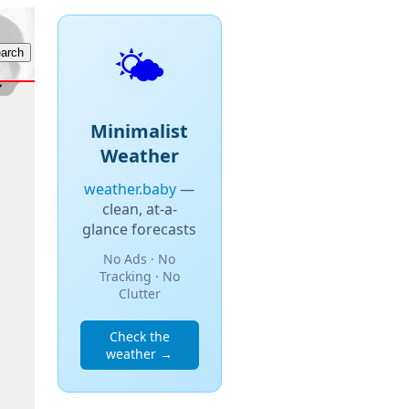
🌤️
Minimalist
Weather
weather.baby
—
clean, at-a-
glance forecasts
No Ads · No
Tracking · No
Clutter
Check the
weather →