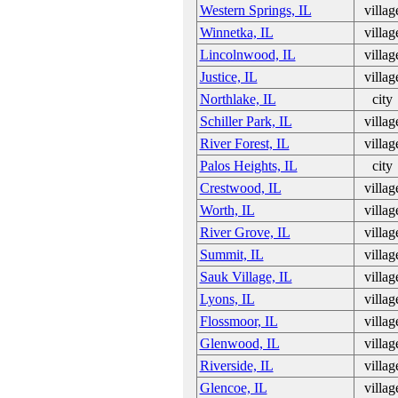
Western Springs, IL
villag
Winnetka, IL
villag
Lincolnwood, IL
villag
Justice, IL
villag
Northlake, IL
city
Schiller Park, IL
villag
River Forest, IL
villag
Palos Heights, IL
city
Crestwood, IL
villag
Worth, IL
villag
River Grove, IL
villag
Summit, IL
villag
Sauk Village, IL
villag
Lyons, IL
villag
Flossmoor, IL
villag
Glenwood, IL
villag
Riverside, IL
villag
Glencoe, IL
villag