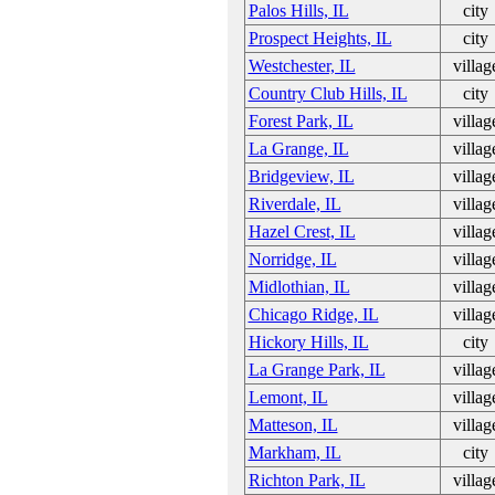
Palos Hills, IL
city
Prospect Heights, IL
city
Westchester, IL
villag
Country Club Hills, IL
city
Forest Park, IL
villag
La Grange, IL
villag
Bridgeview, IL
villag
Riverdale, IL
villag
Hazel Crest, IL
villag
Norridge, IL
villag
Midlothian, IL
villag
Chicago Ridge, IL
villag
Hickory Hills, IL
city
La Grange Park, IL
villag
Lemont, IL
villag
Matteson, IL
villag
Markham, IL
city
Richton Park, IL
villag