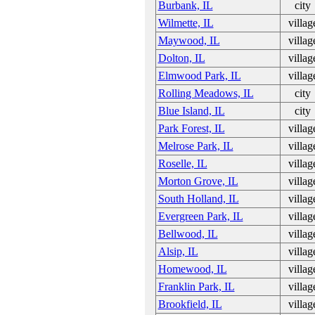
Burbank, IL
city
Wilmette, IL
villag
Maywood, IL
villag
Dolton, IL
villag
Elmwood Park, IL
villag
Rolling Meadows, IL
city
Blue Island, IL
city
Park Forest, IL
villag
Melrose Park, IL
villag
Roselle, IL
villag
Morton Grove, IL
villag
South Holland, IL
villag
Evergreen Park, IL
villag
Bellwood, IL
villag
Alsip, IL
villag
Homewood, IL
villag
Franklin Park, IL
villag
Brookfield, IL
villag