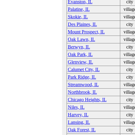
Evanston, IL
city
Palatine, IL
villag
Skokie, IL
villag
Des Plaines, IL
city
Mount Prospect, IL
villag
Oak Lawn, IL
villag
Berwyn, IL
city
Oak Park, IL
villag
Glenview, IL
villag
Calumet City, IL
city
Park Ridge, IL
city
Streamwood, IL
villag
Northbrook, IL
villag
Chicago Heights, IL
city
Niles, IL
villag
Harvey, IL
city
Lansing, IL
villag
Oak Forest, IL
city