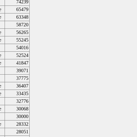
74239
e
65479
e
63348
58720
e
56265
e
55245
54016
e
52524
e
41847
39071
37775
e
36407
e
33435
32776
e
30068
30000
e
28332
28051