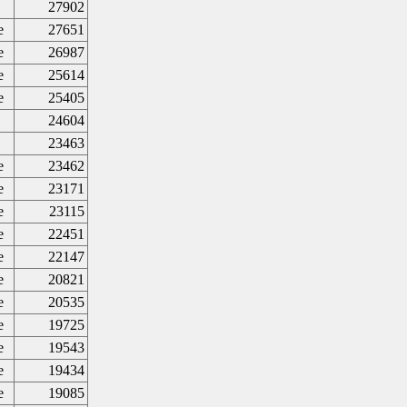
27902
e
27651
e
26987
e
25614
e
25405
24604
23463
e
23462
e
23171
e
23115
e
22451
e
22147
e
20821
e
20535
e
19725
e
19543
e
19434
e
19085