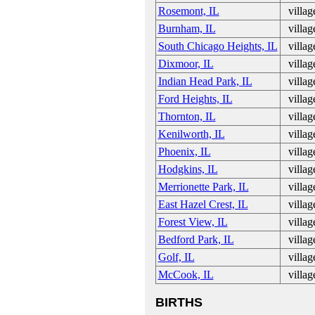
Rosemont, IL
villag
Burnham, IL
villag
South Chicago Heights, IL
villag
Dixmoor, IL
villag
Indian Head Park, IL
villag
Ford Heights, IL
villag
Thornton, IL
villag
Kenilworth, IL
villag
Phoenix, IL
villag
Hodgkins, IL
villag
Merrionette Park, IL
villag
East Hazel Crest, IL
villag
Forest View, IL
villag
Bedford Park, IL
villag
Golf, IL
villag
McCook, IL
villag
BIRTHS